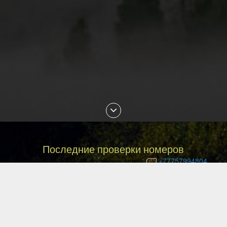
Последние проверки номеров
08 Aug 2026 10:15:48 проверен номер
+77757994804
08 Aug 2026 10:01:40 проверен номер
+77760206246
08 Aug 2026 09:32:55 проверен номер
+77783294007
08 Aug 2026 09:32:43 проверен номер
+77772081826
08 Aug 2026 08:59:26 проверен номер
+77784587777
08 Aug 2026 08:45:32 проверен номер
+77087896648
08 Aug 2026 07:51:16 проверен номер
+375447288914