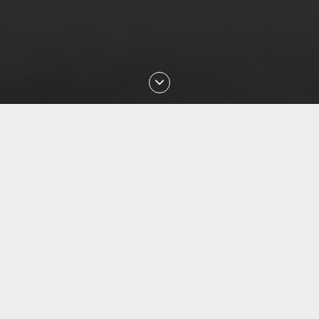
Последние проверки номеров
Aug 2026 11:14:52 проверен номер
+77754508435
Aug 2026 10:45:48 проверен номер
+79372994041
Aug 2026 10:24:08 проверен номер
+77076751650
Aug 2026 10:14:48 проверен номер
+77087896648
Aug 2026 09:55:47 проверен номер
+77473668561
Aug 2026 09:51:46 проверен номер
+77072178710
Aug 2026 09:43:48 проверен номер
+77753030405
Aug 2026 08:46:37 проверен номер
+77473732585
Aug 2026 08:43:18 проверен номер
+77004250288