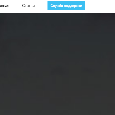
авная
Статьи
Служба поддержки