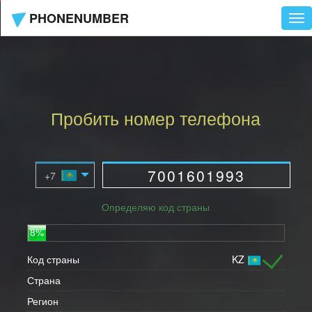
PHONENUMBER
Tog
nav
Пробить номер телефона
Определяю код страны
8%
Код страны
KZ
Страна
Регион