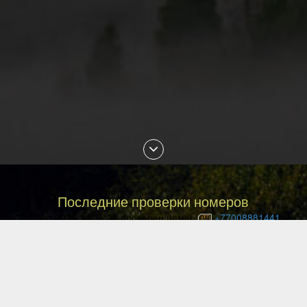
Последние проверки номеров
09 Aug 2026 14:35:35 проверен номер
+77008881441
09 Aug 2026 14:10:09 проверен номер
+77057751542
09 Aug 2026 13:36:41 проверен номер
+375296419017
09 Aug 2026 13:05:01 проверен номер
+375447288914
09 Aug 2026 13:03:33 проверен номер
+79888801307
09 Aug 2026 12:33:35 проверен номер
+77018939269
09 Aug 2026 12:29:19 проверен номер
+77787463293