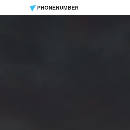
PHONENUMBER