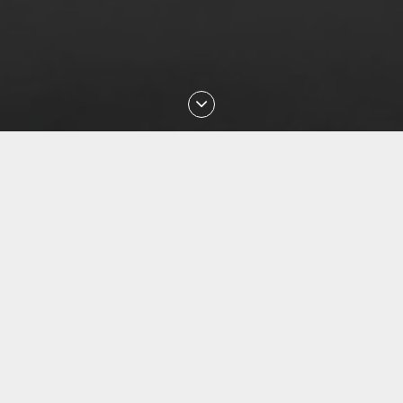
Последние проверки номеров
Aug 2026 21:48:09 проверен номер
+375255235413
Aug 2026 21:15:20 проверен номер
+77071944962
Aug 2026 21:13:12 проверен номер
+77001000352
Aug 2026 21:12:18 проверен номер
+77476236720
Aug 2026 20:36:04 проверен номер
+77750565914
Aug 2026 20:29:31 проверен номер
+77472514855
Aug 2026 20:23:11 проверен номер
+77470467095
Aug 2026 20:09:22 проверен номер
+77078871530
Aug 2026 20:06:46 проверен номер
+77479012024