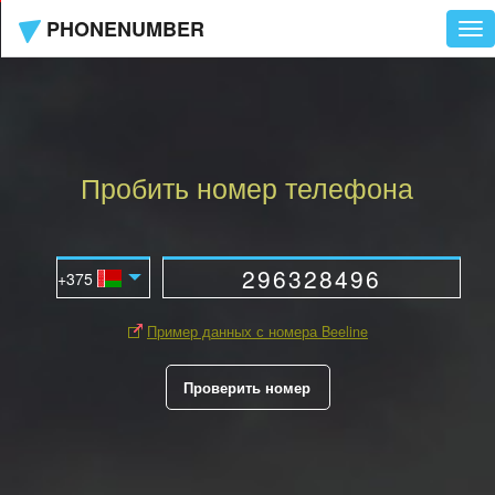
PHONENUMBER
Tog
nav
Пробить номер телефона
Пример данных с номера Beeline
Проверить номер