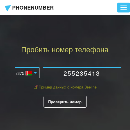
PHONENUMBER
Tog
nav
Пробить номер телефона
Пример данных с номера Beeline
Проверить номер